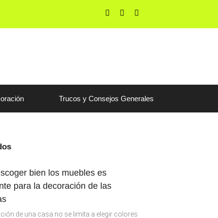
F
T
Y
a
w
o
c
i
u
e
t
t
b
t
u
o
e
b
o
r
e
k
-
f
oración
Trucos y Consejos Generales
dos
scoger bien los muebles es
nte para la decoración de las
as
ción de una casa no se limita a elegir colores