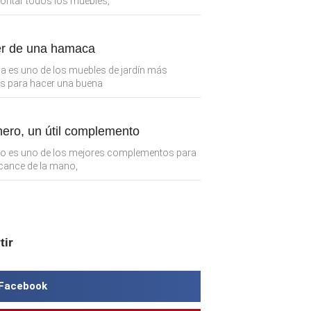
ntar todos los muebles,
er de una hamaca
 es uno de los muebles de jardín más
s para hacer una buena
hero, un útil complemento
ro es uno de los mejores complementos para
alcance de la mano,
tir
Facebook