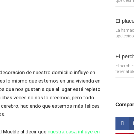
que desmo
El plac
La hamaca
apetecido
El perc
El perche
tener al 
decoración de nuestro domicilio influye en
 es lo mismo que estemos en una vivienda en
s que nos gusten a que el lugar esté repleto
uchas veces no nos lo creemos, pero todo
Compar
 cerebro, haciendo que estemos más felices
os.
El Mueble al decir que
nuestra casa influye en