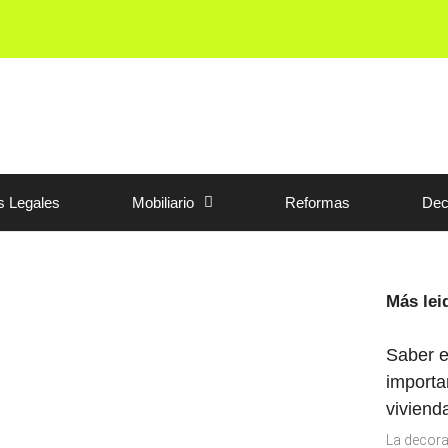
s Legales
Mobiliario
Reformas
Dec
Más lei
Saber e
importa
viviend
La decora