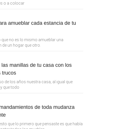
s o a colocar
ara amueblar cada estancia de tu
o que no es lo mismo amueblar una
n de un hogar que otro.
las manillas de tu casa con los
 trucos
so de los años nuestra casa, al igual que
y que todo
 mandamientos de toda mudanza
nte
sto que lo primero que pensaste es que había