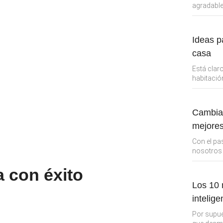
agradable
Ideas p
casa
Está clar
habitació
Cambia 
mejores
Con el pa
nosotros 
a con éxito
Los 10
intelige
Por supue