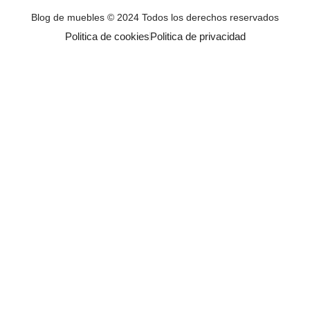
o
e
b
o
r
e
Blog de muebles © 2024 Todos los derechos reservados
k
Politica de cookies
Politica de privacidad
-
f