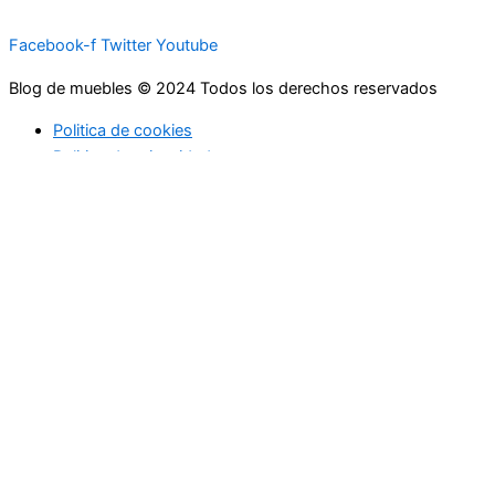
Facebook-f
Twitter
Youtube
Blog de muebles © 2024 Todos los derechos reservados
Politica de cookies
Politica de privacidad
Facebook-f
Twitter
Linkedin-in
Actualidad
Sector Inmobiliario y Temas Legales
Mobiliario
Cocinas
Baños
Exterior
Salones
Muebles para negocios
Habitaciones