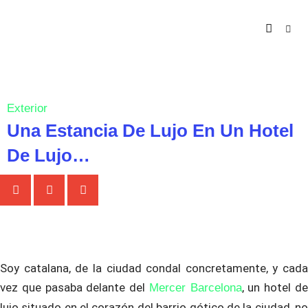
Ir
al
contenido
Exterior
Una Estancia De Lujo En Un Hotel
De Lujo…
Soy catalana, de la ciudad condal concretamente, y cada
vez que pasaba delante del
, un hotel d
Mercer Barcelona
lujo situado en el corazón del barrio gótico de la ciudad, no