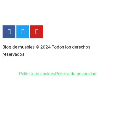
F
T
Y
a
w
o
c
i
u
e
t
t
Blog de muebles © 2024 Todos los derechos
b
t
u
reservados
o
e
b
o
r
e
k
Politica de cookies
Politica de privacidad
-
f