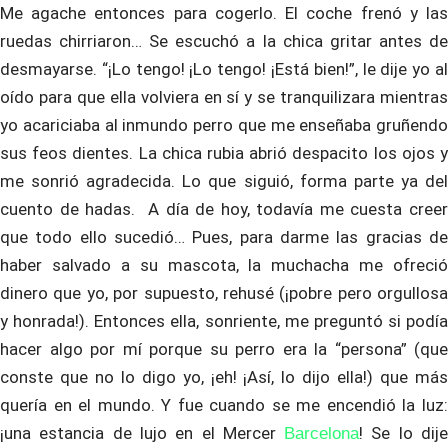
Me agache entonces para cogerlo. El coche frenó y las
ruedas chirriaron… Se escuchó a la chica gritar antes de
desmayarse. “¡Lo tengo! ¡Lo tengo! ¡Está bien!”, le dije yo al
oído para que ella volviera en sí y se tranquilizara mientras
yo acariciaba al inmundo perro que me enseñaba gruñendo
sus feos dientes. La chica rubia abrió despacito los ojos y
me sonrió agradecida. Lo que siguió, forma parte ya del
cuento de hadas. A día de hoy, todavía me cuesta creer
que todo ello sucedió… Pues, para darme las gracias de
haber salvado a su mascota, la muchacha me ofreció
dinero que yo, por supuesto, rehusé (¡pobre pero orgullosa
y honrada!). Entonces ella, sonriente, me preguntó si podía
hacer algo por mí porque su perro era la “persona” (que
conste que no lo digo yo, ¡eh! ¡Así, lo dijo ella!) que más
quería en el mundo. Y fue cuando se me encendió la luz:
¡una estancia de lujo en el Mercer
! Se lo dij
Barcelona