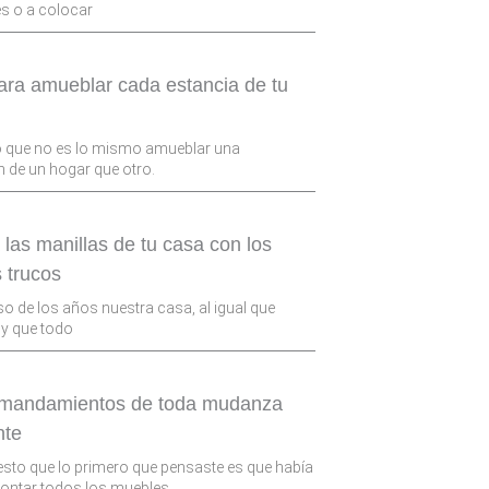
s o a colocar
ara amueblar cada estancia de tu
o que no es lo mismo amueblar una
n de un hogar que otro.
las manillas de tu casa con los
 trucos
so de los años nuestra casa, al igual que
y que todo
 mandamientos de toda mudanza
nte
sto que lo primero que pensaste es que había
ntar todos los muebles,