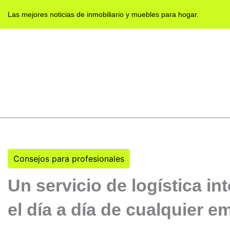
Ir
Las mejores noticias de inmobiliario y muebles para hogar.
al
contenido
Actualidad
Sector Inmobiliario y Tema
Consejos para profesionales
Un servicio de logística in
el día a día de cualquier 