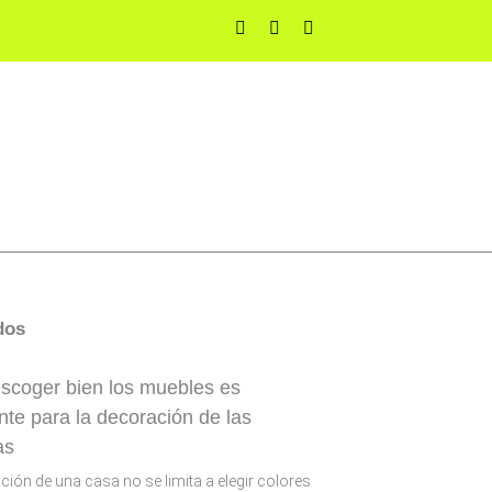
F
T
Y
a
w
o
c
i
u
e
t
t
b
t
u
o
e
b
o
r
e
k
-
f
oración
Trucos y Consejos Generales
dos
scoger bien los muebles es
nte para la decoración de las
as
ción de una casa no se limita a elegir colores