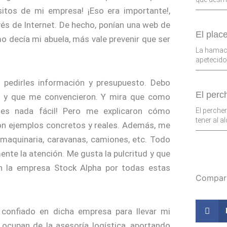
sitos de mi empresa! ¡Eso era importante!,
vés de Internet. De hecho, ponían una web de
El plac
omo decía mi abuela, más vale prevenir que ser
La hamaca
apetecido
a pedirles información y presupuesto. Debo
El perc
 y que me convencieron. Y mira que como
es nada fácil! Pero me explicaron cómo
El perche
tener al 
on ejemplos concretos y reales. Además, me
maquinaria, caravanas, camiones, etc. Todo
nte la atención. Me gusta la pulcritud y que
 en la empresa Stock Alpha por todas estas
Compart
confiado en dicha empresa para llevar mi
 ocupan de la asesoría logística, aportando