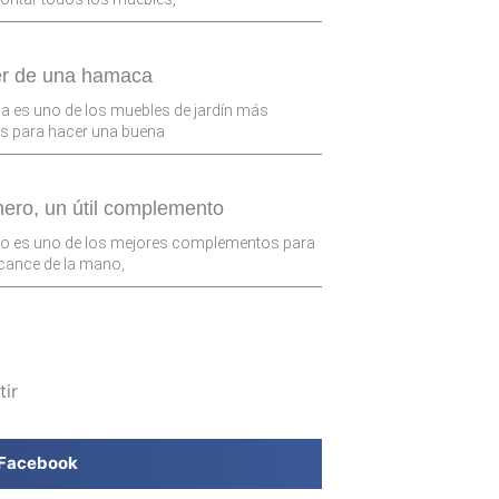
er de una hamaca
 es uno de los muebles de jardín más
s para hacer una buena
hero, un útil complemento
ro es uno de los mejores complementos para
alcance de la mano,
ir
Facebook