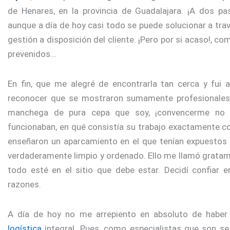
de Henares, en la provincia de Guadalajara. ¡A dos pa
aunque a día de hoy casi todo se puede solucionar a tra
gestión a disposición del cliente. ¡Pero por si acaso!, c
prevenidos…
En fin, que me alegré de encontrarla tan cerca y fui 
reconocer que se mostraron sumamente profesionales
manchega de pura cepa que soy, ¡convencerme no 
funcionaban, en qué consistía su trabajo exactamente c
enseñaron un aparcamiento en el que tenían expuestos 
verdaderamente limpio y ordenado. Ello me llamó gratame
todo esté en el sitio que debe estar. Decidí confiar
razones.
A día de hoy no me arrepiento en absoluto de haber 
logística
integral. Pues, como especialistas que son se