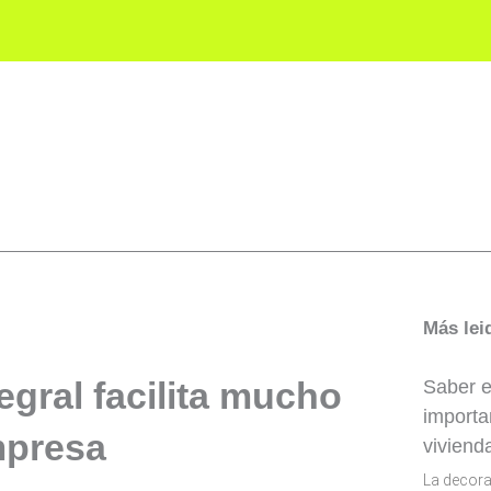
s Legales
Mobiliario
Reformas
Dec
Más lei
tegral facilita mucho
Saber e
importa
empresa
viviend
La decora