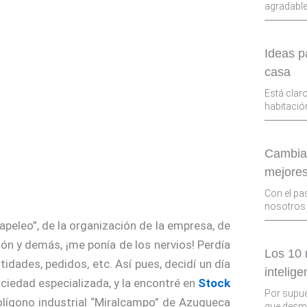
agradable
Ideas p
casa
Está clar
habitació
Cambia 
mejores
Con el pa
nosotros 
apeleo”, de la organización de la empresa, de
ción y demás, ¡me ponía de los nervios! Perdía
Los 10
tidades, pedidos, etc. Así pues, decidí un día
intelige
ciedad especializada, y la encontré en
Stock
Por supue
polígono industrial “Miralcampo” de Azuqueca
que desmo